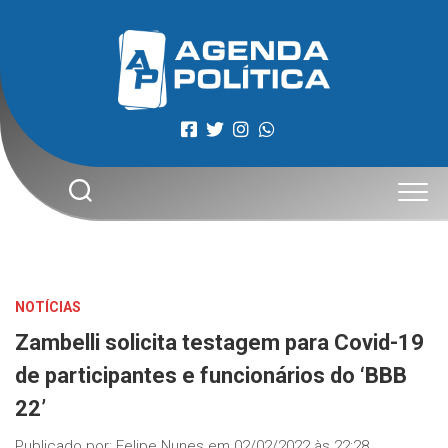
Skip
to
content
NOTÍCIAS
Zambelli solicita testagem para Covid-19
de participantes e funcionários do ‘BBB
22’
Publicado por:
Felipe Nunes
em
02/02/2022 às 22:28