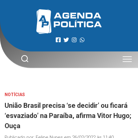
Skip
to
content
NOTÍCIAS
União Brasil precisa ‘se decidir’ ou ficará
‘esvaziado’ na Paraíba, afirma Vitor Hugo;
Ouça
Publicado por:
Felipe Nunes
em
26/02/2022 às 11:40