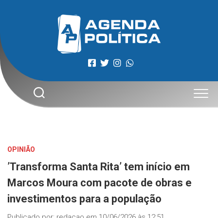
Skip
to
content
OPINIÃO
’Transforma Santa Rita’ tem início em
Marcos Moura com pacote de obras e
investimentos para a população
Publicado por:
redacao
em
10/06/2026 às 12:51