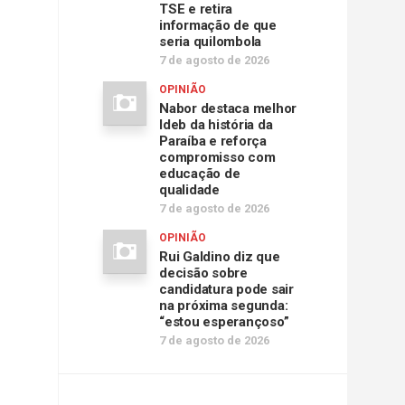
TSE e retira
informação de que
seria quilombola
7 de agosto de 2026
OPINIÃO
Nabor destaca melhor
Ideb da história da
Paraíba e reforça
compromisso com
educação de
qualidade
7 de agosto de 2026
OPINIÃO
Rui Galdino diz que
decisão sobre
candidatura pode sair
na próxima segunda:
“estou esperançoso”
7 de agosto de 2026