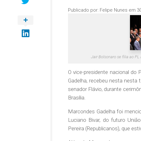
Publicado por:
Felipe Nunes
em
3
Jair Bolsonaro se filia ao PL 
O vice-presidente nacional do 
Gadelha, recebeu nesta nesta te
senador Flávio, durante cerimôni
Brasília.
Marcondes Gadelha foi mencion
Luciano Bivar, do futuro União
Pereira (Republicanos), que est