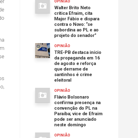
er
OPINIÃO
Walter Brito Neto
de
critica Efraim, cita
do
Major Fábio e dispara
contra o Novo: “se
subordina ao PL e ao
projeto do senador”
na
OPINIÃO
Em
TRE-PB destaca início
se
da propaganda em 16
de agosto e reforça
que derrame de
santinhos é crime
os
eleitoral
o,
OPINIÃO
Flávio Bolsonaro
confirma presença na
convenção do PL na
Paraíba; vice de Efraim
pode ser anunciado
neste domingo
OPINIÃO