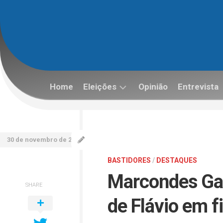
Skip
to
content
Home
Eleições
Opinião
Entrevista
Eleições
2022
30 de novembro de 2021
BASTIDORES
/
DESTAQUES
Marcondes Ga
SHARE
de Flávio em f