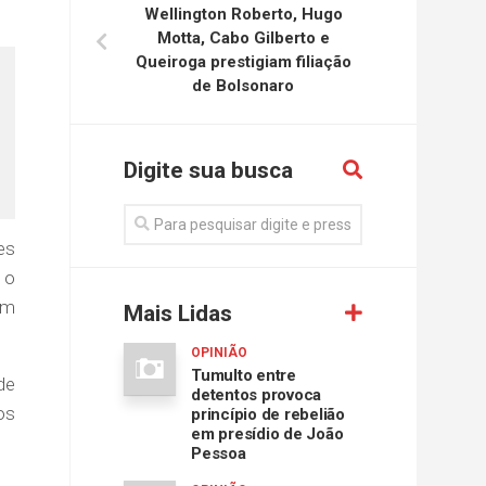
Wellington Roberto, Hugo
Motta, Cabo Gilberto e
Queiroga prestigiam filiação
de Bolsonaro
Digite sua busca
es
 o
em
Mais Lidas
OPINIÃO
Tumulto entre
de
detentos provoca
os
princípio de rebelião
em presídio de João
Pessoa