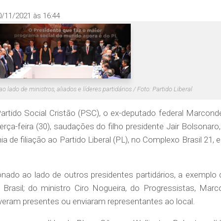
0/11/2021 às 16:44
ao lado de ministros, aliados e líderes partidários / Foto: Partido Liberal
Partido Social Cristão (PSC), o ex-deputado federal Marcond
rça-feira (30), saudações do filho presidente Jair Bolsonaro,
a de filiação ao Partido Liberal (PL), no Complexo Brasil 21, 
ado ao lado de outros presidentes partidários, a exemplo 
 Brasil; do ministro Ciro Nogueira, do Progressistas, Marc
iveram presentes ou enviaram representantes ao local.