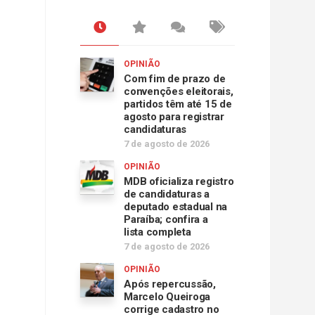
OPINIÃO
Com fim de prazo de
convenções eleitorais,
partidos têm até 15 de
agosto para registrar
candidaturas
7 de agosto de 2026
OPINIÃO
MDB oficializa registro
de candidaturas a
deputado estadual na
Paraíba; confira a
lista completa
7 de agosto de 2026
OPINIÃO
Após repercussão,
Marcelo Queiroga
corrige cadastro no