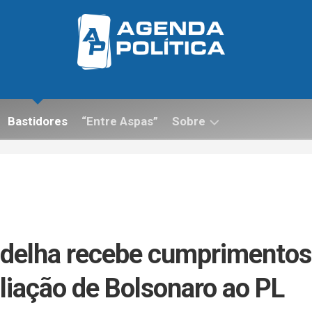
Bastidores
“Entre Aspas”
Sobre
Contato
delha recebe cumprimentos
iliação de Bolsonaro ao PL