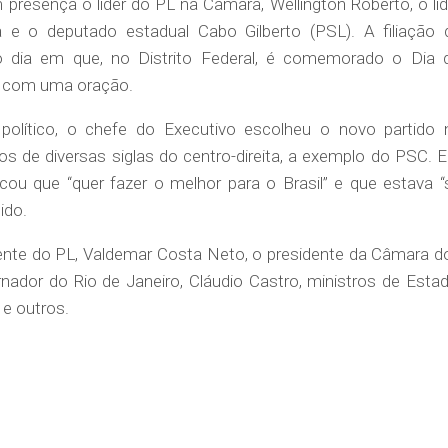
resença o líder do PL na Câmara, Wellington Roberto, o líd
e o deputado estadual Cabo Gilberto (PSL). A filiação 
dia em que, no Distrito Federal, é comemorado o Dia 
io com uma oração.
olítico, o chefe do Executivo escolheu o novo partido 
os de diversas siglas do centro-direita, a exemplo do PSC. 
cou que “quer fazer o melhor para o Brasil” e que estava “
ido.
nte do PL, Valdemar Costa Neto, o presidente da Câmara d
rnador do Rio de Janeiro, Cláudio Castro, ministros de Estad
 e outros.