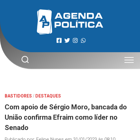
Skip
to
content
BASTIDORES
/
DESTAQUES
Com apoio de Sérgio Moro, bancada do
União confirma Efraim como líder no
Senado
Publicado por:
Felipe Nunes
em
31/01/2023 às 08:10