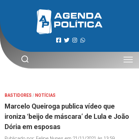
Skip
to
content
BASTIDORES
/
NOTÍCIAS
Marcelo Queiroga publica vídeo que
ironiza ‘beijo de máscara’ de Lula e João
Dória em esposas
Publicado por:
Felipe Nunes
em
21/11/2021 às 13:59