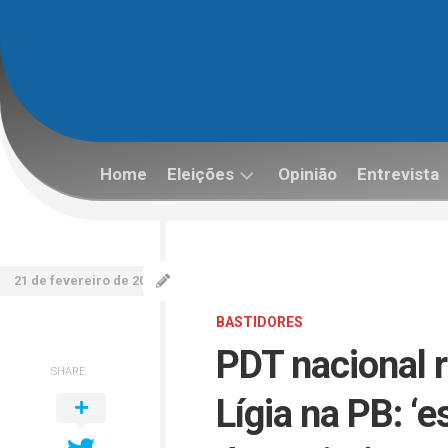
Skip
to
content
Home
Eleições
Opinião
Entrevista
Eleições
2022
21 de fevereiro de 2022
BASTIDORES
PDT nacional 
SHARE
Lígia na PB: ‘