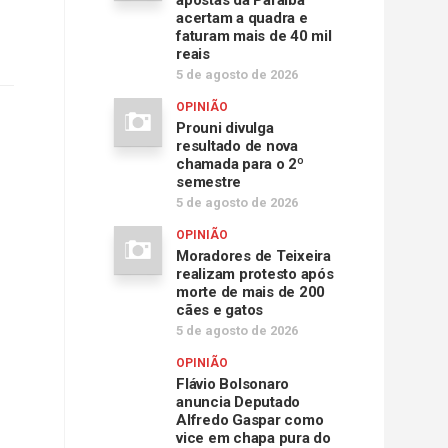
apostas da Paraíba
acertam a quadra e
faturam mais de 40 mil
reais
5 de agosto de 2026
OPINIÃO
Prouni divulga
resultado de nova
chamada para o 2º
semestre
5 de agosto de 2026
OPINIÃO
Moradores de Teixeira
realizam protesto após
morte de mais de 200
cães e gatos
5 de agosto de 2026
OPINIÃO
Flávio Bolsonaro
anuncia Deputado
Alfredo Gaspar como
vice em chapa pura do