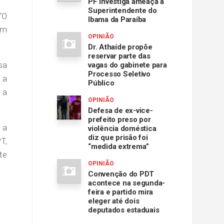
PF investiga ameaça à
Superintendente do
“O
Ibama da Paraíba
em
OPINIÃO
Dr. Athaíde propõe
reservar parte das
sa
vagas do gabinete para
Processo Seletivo
 a
Público
 a
OPINIÃO
Defesa de ex-vice-
prefeito preso por
 a
violência doméstica
diz que prisão foi
T,
“medida extrema”
te
OPINIÃO
Convenção do PDT
acontece na segunda-
feira e partido mira
eleger até dois
deputados estaduais