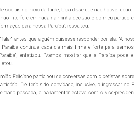
 sociais no início da tarde, Lígia disse que não houve recuo. 
 não interfere em nada na minha decisão e do meu partido 
formação para nossa Paraíba”, ressaltou.
u “falar” antes que alguém quisesse responder por ela. “A nos
 Paraíba continua cada dia mais firme e forte para sermos
Paraíba”, enfatizou. “Vamos mostrar que a Paraíba pode e
letou.
mião Feliciano participou de conversas com o petistas sobre
tidária. Ele teria sido convidado, inclusive, a ingressar no P
semana passada, o parlamentar esteve com o vice-presiden
.