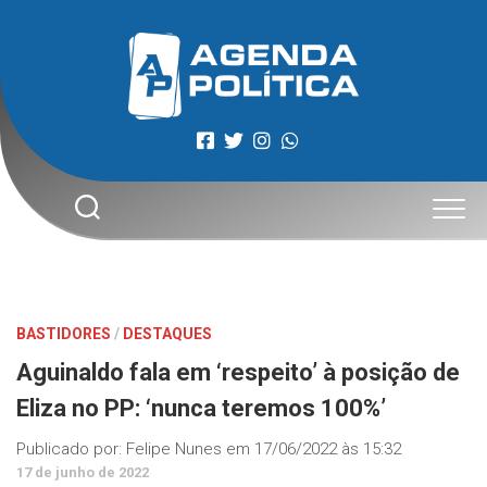
Skip
to
content
BASTIDORES
/
DESTAQUES
Aguinaldo fala em ‘respeito’ à posição de
Eliza no PP: ‘nunca teremos 100%’
Publicado por:
Felipe Nunes
em
17/06/2022 às 15:32
17 de junho de 2022