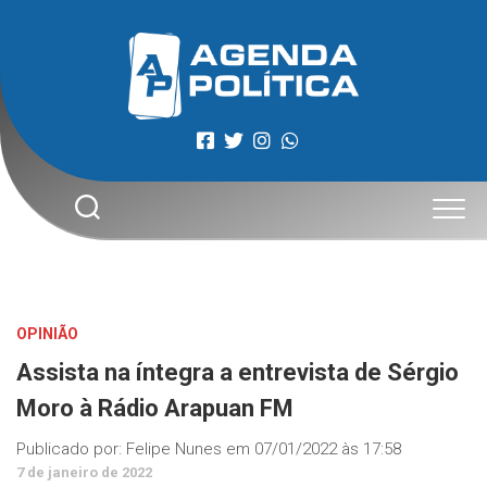
Skip
to
content
OPINIÃO
Assista na íntegra a entrevista de Sérgio
Moro à Rádio Arapuan FM
Publicado por:
Felipe Nunes
em
07/01/2022 às 17:58
7 de janeiro de 2022