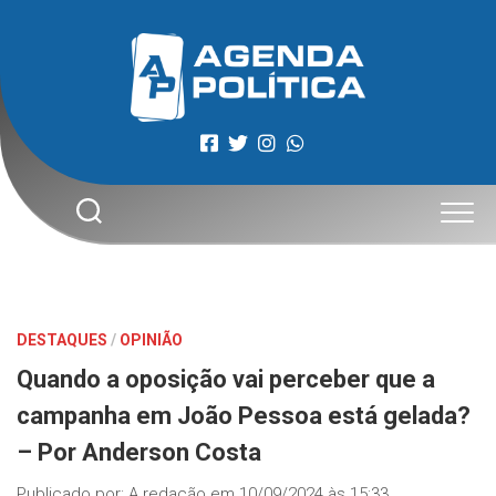
Skip
to
content
DESTAQUES
/
OPINIÃO
Quando a oposição vai perceber que a
campanha em João Pessoa está gelada?
– Por Anderson Costa
Publicado por:
A redação
em
10/09/2024 às 15:33