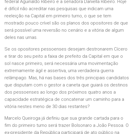
federal Aguinaldo Ribeiro e a senadora Daniella Ribeiro. Hoje
é difícil não acreditar nas pesquisas que indicam uma
reeleição na Capital em primeiro turno, o que se tem
mostrado pouco crível são os planos dos opositores de que
será possível uma reversão no cenário e a vitória de algum
deles nas urnas.
Se os opositores pessoenses desejam destronarem Cícero
e tirar do seu peito a faixa de prefeito da Capital em que o
sol nasce primeiro, será necessária uma movimentação
extremamente ágil e assertiva, uma verdadeira guerra
relâmpago. Mas, há nas bases dos três principais candidatos
que disputam com o gestor a caneta que guiará os destinos
dos pessoenses ao longo dos próximos quatro anos a
capacidade estratégica de concatenar um caminho para a
vitória nestes meno de 30 dias restantes?
Marcelo Queiroga já definiu que sua grande cartada para o
fim do primeiro turno será trazer Bolsonaro a João Pessoa. O
ex-presidente da República participará de ato público na