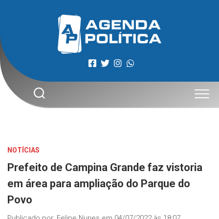
Skip
to
content
NOTÍCIAS
Prefeito de Campina Grande faz vistoria
em área para ampliação do Parque do
Povo
Publicado por:
Felipe Nunes
em
04/07/2022 às 18:07