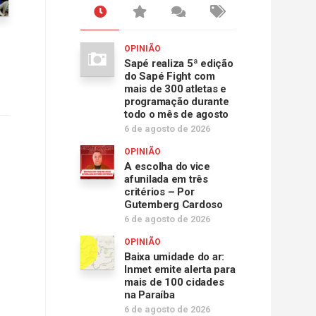
OPINIÃO
Sapé realiza 5ª edição
do Sapé Fight com
mais de 300 atletas e
programação durante
todo o mês de agosto
6 de agosto de 2026
OPINIÃO
A escolha do vice
afunilada em três
critérios – Por
Gutemberg Cardoso
6 de agosto de 2026
OPINIÃO
Baixa umidade do ar:
Inmet emite alerta para
mais de 100 cidades
na Paraíba
6 de agosto de 2026