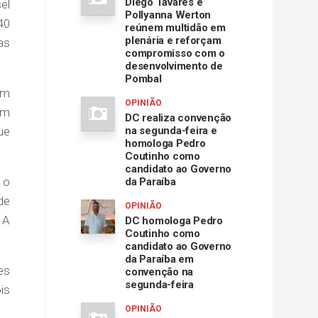
Diego Tavares e
el
Pollyanna Werton
40
reúnem multidão em
plenária e reforçam
as
compromisso com o
desenvolvimento de
Pombal
em
OPINIÃO
am
DC realiza convenção
ue
na segunda-feira e
homologa Pedro
Coutinho como
candidato ao Governo
 o
da Paraíba
de
OPINIÃO
 A
DC homologa Pedro
Coutinho como
candidato ao Governo
da Paraíba em
es
convenção na
segunda-feira
is
OPINIÃO