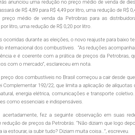
obrás anunciou uma redução no preço médio de venda de dies
passará de R$ 4,89 para R$ 4,49 por litro, uma redução de R$ 0,
 o preço médio de venda da Petrobras para as distribuidor
por litro, uma redução de R$ 0,20 por litro.
corridas durante as eleições, o novo reajuste para baixo t
do internacional dos combustíveis. “As reduções acompanh
ência e é coerente com a prática de preços da Petrobras, q
eços com o mercado”, esclareceu em nota.
o preço dos combustíveis no Brasil começou a cair desde que
ei Complementar 192/22, que limita a aplicação de alíquotas 
tural, energia elétrica, comunicações e transporte coletivo.
res como essenciais e indispensáveis.
il, acertadamente, fez a seguinte observação em suas red
e redução de preços da Petrobrás. “
Não diziam que logo depo
 ia estourar, ia subir tudo? Diziam muita coisa…”, escreveu.