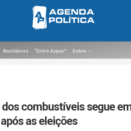
Bastidores
“Entre Aspas”
Sobre
Contato
o dos combustíveis segue e
pós as eleições