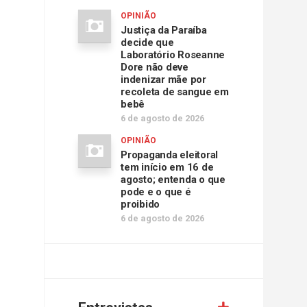
OPINIÃO
Justiça da Paraíba
decide que
Laboratório Roseanne
Dore não deve
indenizar mãe por
recoleta de sangue em
bebê
6 de agosto de 2026
OPINIÃO
Propaganda eleitoral
tem início em 16 de
agosto; entenda o que
pode e o que é
proibido
6 de agosto de 2026