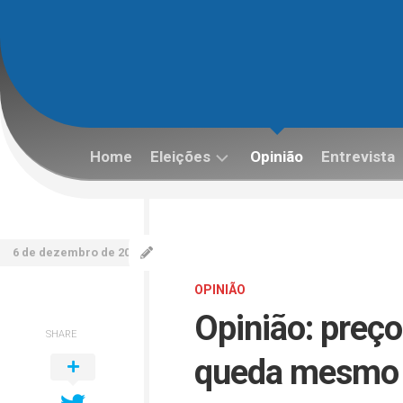
Skip
to
content
Home
Eleições
Opinião
Entrevista
Eleições
2022
6 de dezembro de 2022
OPINIÃO
Opinião: preç
SHARE
queda mesmo a