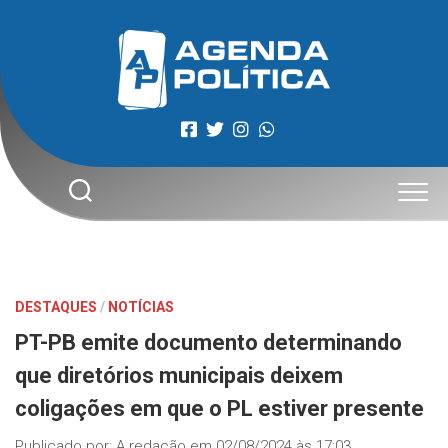
Skip
to
content
DESTAQUES
/
NOTÍCIAS
PT-PB emite documento determinando
que diretórios municipais deixem
coligações em que o PL estiver presente
Publicado por:
A redação
em
02/08/2024 às 17:03