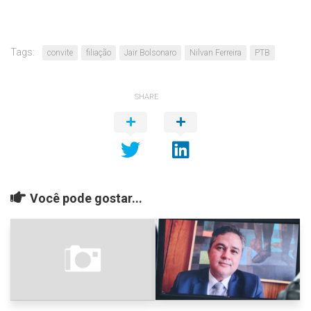
Tags:
convite
filiação
Jair Bolsonaro
Nilvan Ferreira
PTB
SHARE
Você pode gostar...