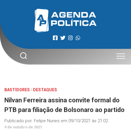
Skip
to
content
BASTIDORES
/
DESTAQUES
Nilvan Ferreira assina convite formal do
PTB para filiação de Bolsonaro ao partido
Publicado por:
Felipe Nunes
em
09/10/2021 às 21:02
9 de outubro de 2021