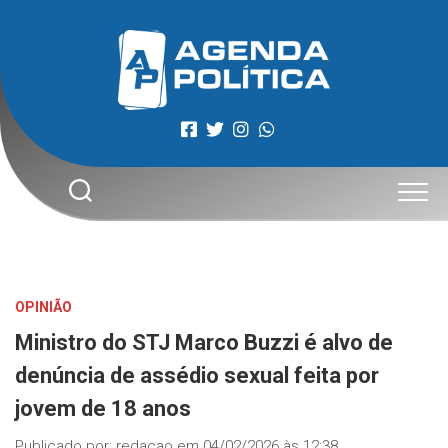
Skip
to
content
OPINIÃO
Ministro do STJ Marco Buzzi é alvo de
denúncia de assédio sexual feita por
jovem de 18 anos
Publicado por:
redacao
em
04/02/2026 às 12:38