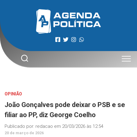
Skip
to
content
OPINIÃO
João Gonçalves pode deixar o PSB e se
filiar ao PP, diz George Coelho
Publicado por:
redacao
em
20/03/2026 às 12:54
20 de março de 2026