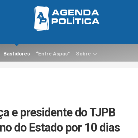
Bastidores
“Entre Aspas”
Sobre
Contato
nça e presidente do TJPB
o do Estado por 10 dias