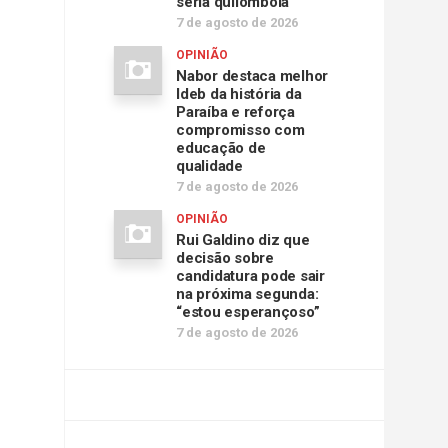
seria quilombola
7 de agosto de 2026
OPINIÃO
Nabor destaca melhor
Ideb da história da
Paraíba e reforça
compromisso com
educação de
qualidade
7 de agosto de 2026
OPINIÃO
Rui Galdino diz que
decisão sobre
candidatura pode sair
na próxima segunda:
“estou esperançoso”
7 de agosto de 2026