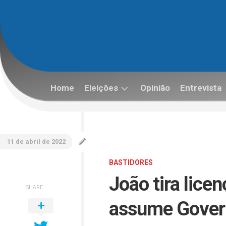
Skip
to
content
Home
Eleições
Opinião
Entrevista
Eleições
2022
11 de abril de 2022
BASTIDORES
João tira lice
SHARE
assume Govern