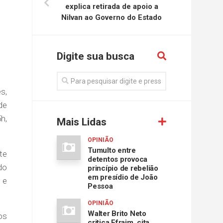
explica retirada de apoio a
Nilvan ao Governo do Estado
Digite sua busca
s,
de
h,
Mais Lidas
OPINIÃO
Tumulto entre
te
detentos provoca
do
princípio de rebelião
em presídio de João
 e
Pessoa
OPINIÃO
Walter Brito Neto
os
critica Efraim, cita