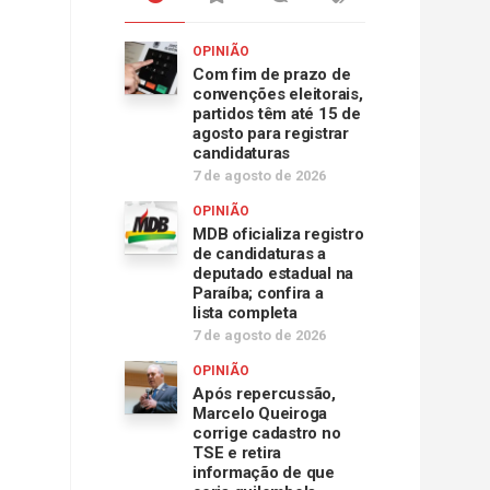
OPINIÃO
Com fim de prazo de
convenções eleitorais,
partidos têm até 15 de
agosto para registrar
candidaturas
7 de agosto de 2026
OPINIÃO
MDB oficializa registro
de candidaturas a
deputado estadual na
Paraíba; confira a
lista completa
7 de agosto de 2026
OPINIÃO
Após repercussão,
Marcelo Queiroga
corrige cadastro no
TSE e retira
informação de que