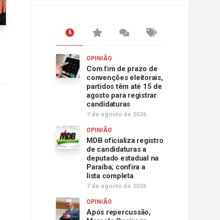
OPINIÃO
Com fim de prazo de
convenções eleitorais,
partidos têm até 15 de
agosto para registrar
candidaturas
7 de agosto de 2026
OPINIÃO
MDB oficializa registro
de candidaturas a
deputado estadual na
Paraíba; confira a
lista completa
7 de agosto de 2026
OPINIÃO
Após repercussão,