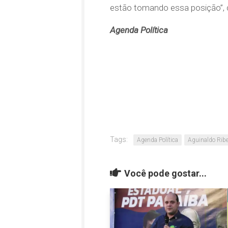
estão tomando essa posição”,
Agenda Política
Tags:
Agenda Política
Aguinaldo Ribe
Você pode gostar...