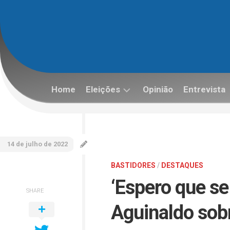
Skip
to
content
Home
Eleições
Opinião
Entrevista
Eleições
2022
14 de julho de 2022
BASTIDORES
/
DESTAQUES
‘Espero que se
SHARE
Aguinaldo sob