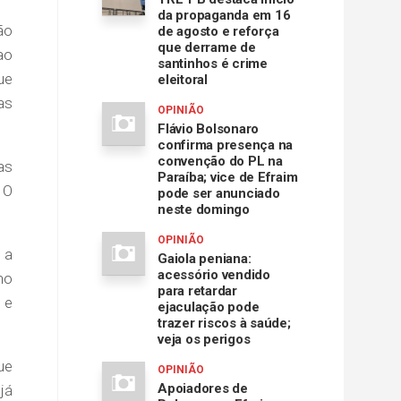
da propaganda em 16
ão
de agosto e reforça
que derrame de
ao
santinhos é crime
ue
eleitoral
as
OPINIÃO
Flávio Bolsonaro
confirma presença na
convenção do PL na
as
Paraíba; vice de Efraim
 O
pode ser anunciado
neste domingo
OPINIÃO
 a
Gaiola peniana:
acessório vendido
no
para retardar
 e
ejaculação pode
trazer riscos à saúde;
veja os perigos
ue
OPINIÃO
Apoiadores de
já