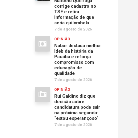
Marcelo Queiroga
corrige cadastro no
TSE e retira
informação de que
seria quilombola
7 de agosto de 2026
OPINIÃO
Nabor destaca melhor
Ideb da história da
Paraíba e reforça
compromisso com
educação de
qualidade
7 de agosto de 2026
OPINIÃO
Rui Galdino diz que
decisão sobre
candidatura pode sair
na próxima segunda:
“estou esperançoso”
7 de agosto de 2026