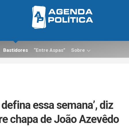
Bastidores
“Entre Aspas”
Sobre
Contato
 defina essa semana’, diz
re chapa de João Azevêdo