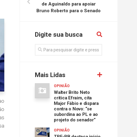
de Aguinaldo para apoiar
Bruno Roberto para o Senado
Digite sua busca
Mais Lidas
OPINIÃO
Walter Brito Neto
critica Efraim, cita
ao
Major Fábio e dispara
ão
contra o Novo: “se
subordina ao PL e ao
as
projeto do senador”
sa
OPINIÃO
TRE-PB destaca início