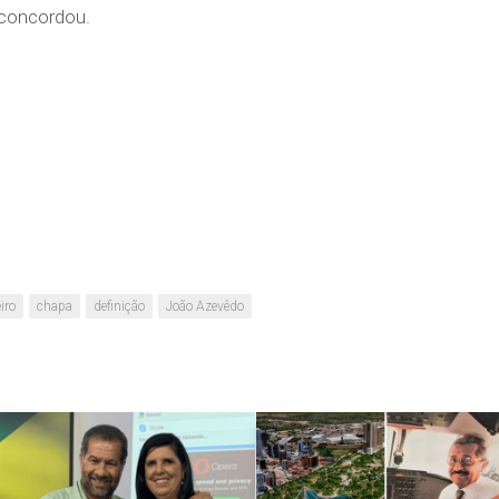
 concordou.
iro
chapa
definição
João Azevêdo