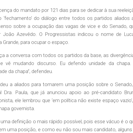
icença do mandato por 121 dias para se dedicar à sua reeleiç
 ‘fechamento’ do diálogo entre todos os partidos aliados 
enso sobre a ocupação das vagas de vice e do Senado, q
or João Azevêdo. O Progressistas indicou o nome de Luc
na Grande, para ocupar o espaço.
ça a conversa com todos os partidos da base, as divergênci
e vê mudando discurso. Eu defendo unidade da chapa.
ade da chapa”, defendeu.
 deu a aliados para tomarem uma posição sobre o Senado,
 Dra. Paula, que já anunciou apoio ao pré-candidato Bru
nista, ele lembrou que ‘em política não existe espaço vazio’,
chapa governista.
uma definição o mais rápido possível, pois esse vácuo é o q
mem uma posição, e como eu não sou mais candidato, alguns 