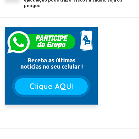
ejaculação pode trazer riscos à saúde; veja os
perigos