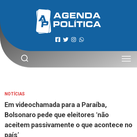
Skip
to
content
NOTÍCIAS
Em videochamada para a Paraíba,
Bolsonaro pede que eleitores ‘não
aceitem passivamente o que acontece no
país’