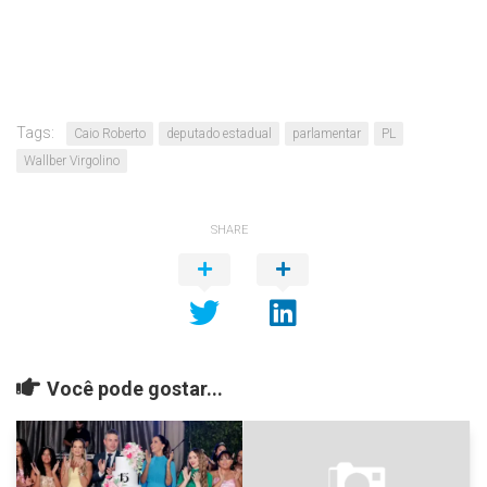
Tags:
Caio Roberto
deputado estadual
parlamentar
PL
Wallber Virgolino
SHARE
Você pode gostar...