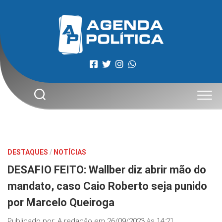
Skip
to
content
DESTAQUES
/
NOTÍCIAS
DESAFIO FEITO: Wallber diz abrir mão do
mandato, caso Caio Roberto seja punido
por Marcelo Queiroga
Publicado por:
A redação
em
26/09/2023 às 14:21