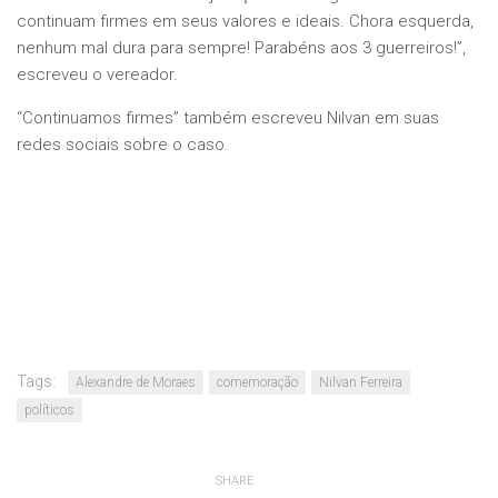
continuam firmes em seus valores e ideais. Chora esquerda,
nenhum mal dura para sempre! Parabéns aos 3 guerreiros!”,
escreveu o vereador.
“Continuamos firmes” também escreveu Nilvan em suas
redes sociais sobre o caso.
Tags:
Alexandre de Moraes
comemoração
Nilvan Ferreira
políticos
SHARE