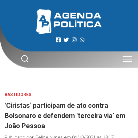
Skip
to
content
BASTIDORES
‘Ciristas’ participam de ato contra
Bolsonaro e defendem ‘terceira via’ em
João Pessoa
Publicado por:
Felipe Nunes
em
04/10/2021 às 18:17