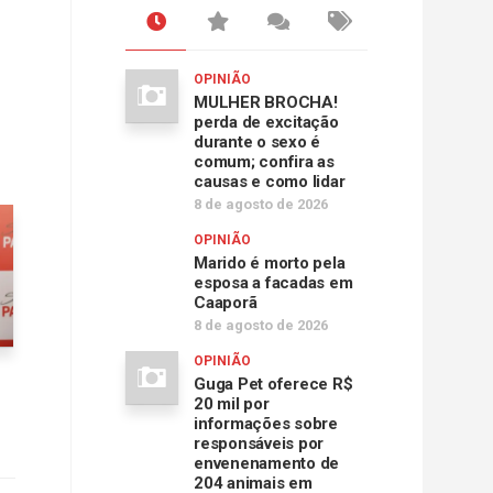
OPINIÃO
MULHER BROCHA!
perda de excitação
durante o sexo é
comum; confira as
causas e como lidar
8 de agosto de 2026
OPINIÃO
Marido é morto pela
esposa a facadas em
Caaporã
8 de agosto de 2026
OPINIÃO
Guga Pet oferece R$
20 mil por
informações sobre
responsáveis por
envenenamento de
204 animais em