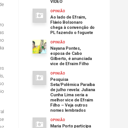
VÍDEO
de
OPINIÃO
Ao lado de Efraim,
Flávio Bolsonaro
ro
chega à convenção do
as
PL fazendo o foguete
no
OPINIÃO
ia
Nayana Pontes,
esposa de Cabo
Gilberto, é anunciada
vice de Efraim Filho
es
OPINIÃO
s,
Pesquisa
so
Seta/Polêmica Paraíba
de julho revela: Juliana
io
Cunha Lima seria a
melhor vice de Efraim
Filho – Veja outros
nomes lembrados
al
se
OPINIÃO
Maria Porto participa
ez