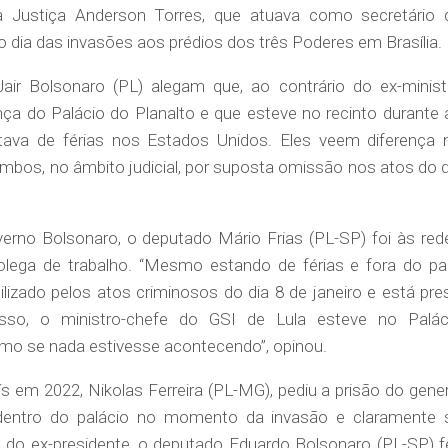
da Justiça Anderson Torres, que atuava como secretário 
o dia das invasões aos prédios dos três Poderes em Brasília.
air Bolsonaro (PL) alegam que, ao contrário do ex-minist
nça do Palácio do Planalto e que esteve no recinto durante 
tava de férias nos Estados Unidos. Eles veem diferença 
bos, no âmbito judicial, por suposta omissão nos atos do d
verno Bolsonaro, o deputado Mário Frias (PL-SP) foi às red
olega de trabalho. “Mesmo estando de férias e fora do paí
lizado pelos atos criminosos do dia 8 de janeiro e está pre
so, o ministro-chefe do GSI de Lula esteve no Palác
mo se nada estivesse acontecendo”, opinou.
 em 2022, Nikolas Ferreira (PL-MG), pediu a prisão do gener
 dentro do palácio no momento da invasão e claramente 
lho do ex-presidente, o deputado Eduardo Bolsonaro (PL-SP) f