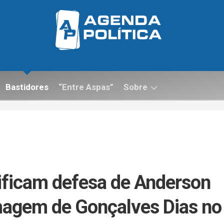
Bastidores
“Entre Aspas”
Sobre
Contato
sificam defesa de Anderson
magem de Gonçalves Dias no