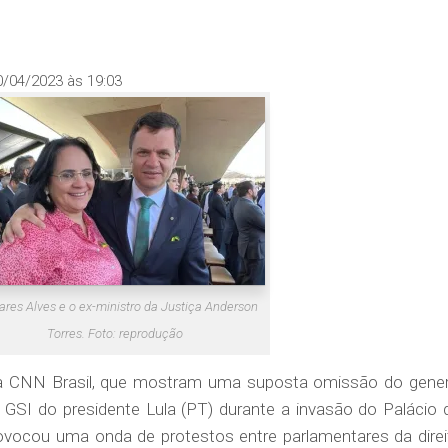
0/04/2023 às 19:03
res Alves e o ex-ministro da Justiça Anderson
Torres. Foto: reprodução
la CNN Brasil, que mostram uma suposta omissão do gener
 GSI do presidente Lula (PT) durante a invasão do Palácio 
provocou uma onda de protestos entre parlamentares da direi