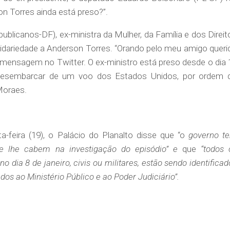
n Torres ainda está preso?”.
blicanos-DF), ex-ministra da Mulher, da Família e dos Direit
ariedade a Anderson Torres. “Orando pelo meu amigo queri
m mensagem no Twitter. O ex-ministro está preso desde o dia 
o desembarcar de um voo dos Estados Unidos, por ordem 
Moraes.
-feira (19), o Palácio do Planalto disse que “o
governo t
e lhe cabem na investigação do episódio” e
que
“
todos 
 dia 8 de janeiro, civis ou militares, estão sendo identificad
dos ao Ministério Público e ao Poder Judiciário”.