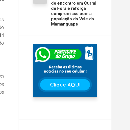
de encontro em Curral
de Fora e reforça
compromisso com a
população do Vale do
os
Mamanguape
do
14
do
em
os
os