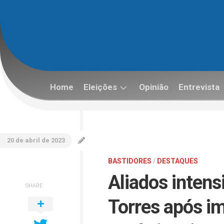
Skip
to
content
Home
Eleições
Opinião
Entrevista
Eleições
2022
20 de abril de 2023
BASTIDORES
/
DESTAQUES
Aliados inten
SHARE
Torres após i