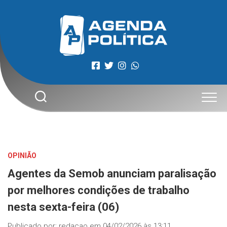
Skip
to
content
OPINIÃO
Agentes da Semob anunciam paralisação
por melhores condições de trabalho
nesta sexta-feira (06)
Publicado por:
redacao
em
04/02/2026 às 13:11