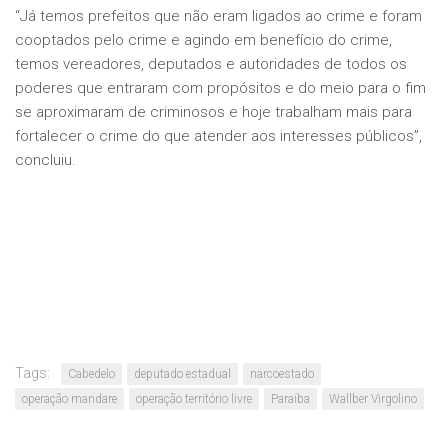
“Já temos prefeitos que não eram ligados ao crime e foram
cooptados pelo crime e agindo em benefício do crime,
temos vereadores, deputados e autoridades de todos os
poderes que entraram com propósitos e do meio para o fim
se aproximaram de criminosos e hoje trabalham mais para
fortalecer o crime do que atender aos interesses públicos”,
concluiu.
Tags:
Cabedelo
deputado estadual
narcoestado
operação mandare
operação território livre
Paraíba
Wallber Virgolino