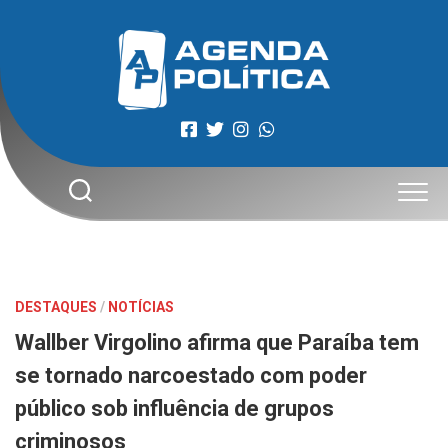
Skip
to
content
DESTAQUES
/
NOTÍCIAS
Wallber Virgolino afirma que Paraíba tem
se tornado narcoestado com poder
público sob influência de grupos
criminosos