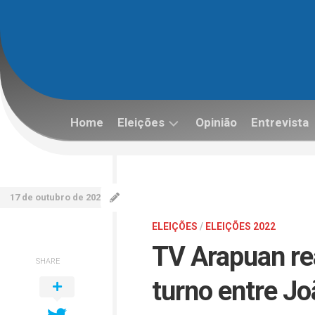
Skip
to
content
Home
Eleições
Opinião
Entrevista
Eleições
2022
17 de outubro de 2022
ELEIÇÕES
/
ELEIÇÕES 2022
TV Arapuan rea
SHARE
turno entre Jo