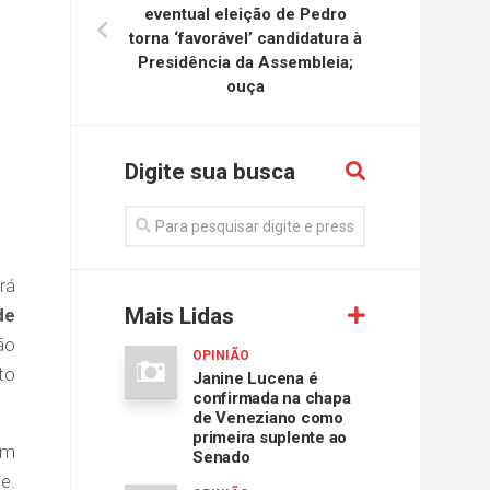
eventual eleição de Pedro
torna ‘favorável’ candidatura à
Presidência da Assembleia;
ouça
Digite sua busca
rá
Mais Lidas
de
ão
OPINIÃO
to
Janine Lucena é
confirmada na chapa
de Veneziano como
primeira suplente ao
am
Senado
e.