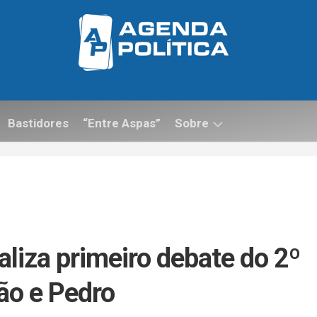
Bastidores
“Entre Aspas”
Sobre
Contato
liza primeiro debate do 2º
ão e Pedro