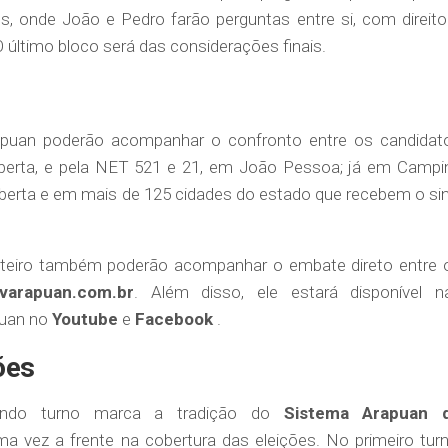
os, onde João e Pedro farão perguntas entre si, com direito
 O último bloco será das considerações finais.
apuan poderão acompanhar o confronto entre os candidat
Aberta, e pela NET 521 e 21, em João Pessoa; já em Campi
Aberta e em mais de 125 cidades do estado que recebem o sin
nteiro também poderão acompanhar o embate direto entre 
varapuan.com.br
. Além disso, ele estará disponível n
puan no
Youtube
e
Facebook
.
ões
undo turno marca a tradição do
Sistema Arapuan 
a vez a frente na cobertura das eleições. No primeiro turn