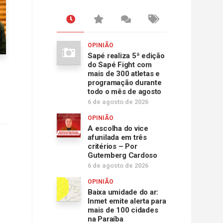
OPINIÃO
Sapé realiza 5ª edição
do Sapé Fight com
mais de 300 atletas e
programação durante
todo o mês de agosto
6 de agosto de 2026
OPINIÃO
A escolha do vice
afunilada em três
critérios – Por
Gutemberg Cardoso
6 de agosto de 2026
OPINIÃO
Baixa umidade do ar:
Inmet emite alerta para
mais de 100 cidades
na Paraíba