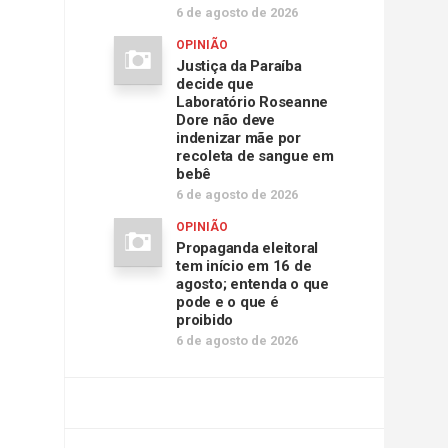
6 de agosto de 2026
OPINIÃO
Justiça da Paraíba
decide que
Laboratório Roseanne
Dore não deve
indenizar mãe por
recoleta de sangue em
bebê
6 de agosto de 2026
OPINIÃO
Propaganda eleitoral
tem início em 16 de
agosto; entenda o que
pode e o que é
proibido
6 de agosto de 2026