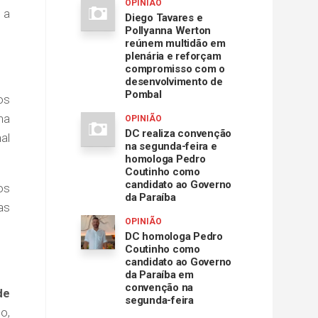
OPINIÃO
 a
Diego Tavares e
Pollyanna Werton
reúnem multidão em
plenária e reforçam
compromisso com o
desenvolvimento de
Pombal
os
na
OPINIÃO
DC realiza convenção
al
na segunda-feira e
homologa Pedro
Coutinho como
candidato ao Governo
os
da Paraíba
as
OPINIÃO
DC homologa Pedro
Coutinho como
candidato ao Governo
da Paraíba em
convenção na
de
segunda-feira
o,