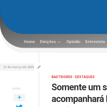
Skip
to
content
Home
Eleições
Opinião
Entrevista
Eleições
2022
21 de março de 2023
BASTIDORES
/
DESTAQUES
Somente um se
SHARE
acompanhará L