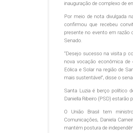
inauguração de complexo de ener
Por meio de nota divulgada nas
confirmou que recebeu convit
presente no evento em razão 
Senado.
“Desejo sucesso na visita p c
nova vocação econômica de e
Eólica e Solar na região de S
mais sustentável”, disse o sena
Santa Luzia é berço político 
Daniella Ribeiro (PSD) estarão 
O União Brasil tem ministr
Comunicações,
Daniela Carnei
mantém postura de independên