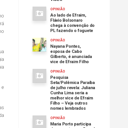
OPINIÃO
Ao lado de Efraim,
ho
Flávio Bolsonaro
rá
chega à convenção do
PL fazendo o foguete
no
OPINIÃO
Nayana Pontes,
ua
esposa de Cabo
Gilberto, é anunciada
ia
vice de Efraim Filho
ia
OPINIÃO
Pesquisa
Seta/Polêmica Paraíba
 e
de julho revela: Juliana
Cunha Lima seria a
melhor vice de Efraim
Filho – Veja outros
as
nomes lembrados
da
OPINIÃO
Maria Porto participa