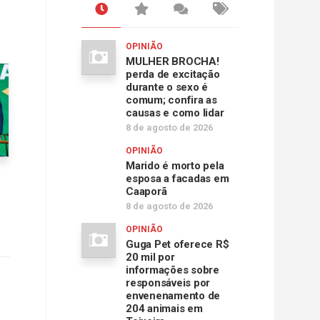
OPINIÃO
MULHER BROCHA!
perda de excitação
durante o sexo é
comum; confira as
causas e como lidar
8 de agosto de 2026
OPINIÃO
Marido é morto pela
esposa a facadas em
Caaporã
8 de agosto de 2026
OPINIÃO
Guga Pet oferece R$
20 mil por
informações sobre
responsáveis por
envenenamento de
204 animais em