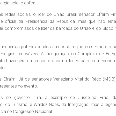
gia solar e eólica.
 redes sociais, o líder do União Brasil, senador Efraim Fil
e oficial da Presidência da República, mas que não esta
de compromissos de líder da bancada do União e do Bloco 
onhecer as potencialidades da nossa região do sertão e a s
nergias renováveis. A inauguração do Complexo de Energ
anta Luzia gera empregos e oportunidades para uma econom
dor.
de Efraim. Já os senadores Veneziano Vital do Rêgo (MDB)
presentes no evento.
os no governo Lula, a exemplo de Juscelino Filho, d
ro, do Turismo, e Waldez Góes, da Integração, mas a legen
cia no Congresso Nacional.