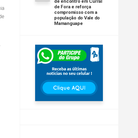
de encontro em Curral
de Fora e reforça
ia
compromisso com a
de
população do Vale do
Mamanguape
r