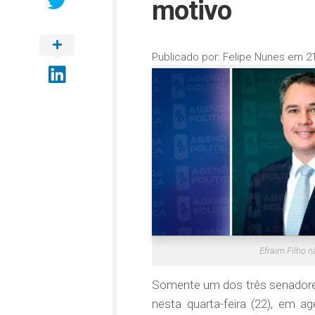
motivo
Publicado por:
Felipe Nunes
em
2
Efraim Filho 
Somente um dos três senadores
nesta quarta-feira (22), em a