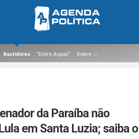
Bastidores
“Entre Aspas”
Sobre
Contato
nador da Paraíba não
ula em Santa Luzia; saiba o