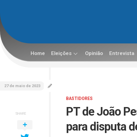
Skip
to
content
Home
Eleições
Opinião
Entrevista
Eleições
2022
27 de maio de 2023
BASTIDORES
PT de João Pe
SHARE
para disputa 