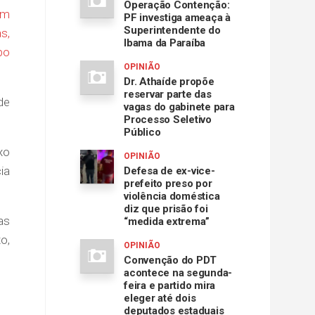
Operação Contenção:
em
PF investiga ameaça à
Superintendente do
s,
Ibama da Paraíba
po
OPINIÃO
Dr. Athaíde propõe
reservar parte das
de
vagas do gabinete para
Processo Seletivo
Público
xo
OPINIÃO
ia
Defesa de ex-vice-
prefeito preso por
violência doméstica
diz que prisão foi
as
“medida extrema”
o,
OPINIÃO
Convenção do PDT
acontece na segunda-
feira e partido mira
eleger até dois
deputados estaduais