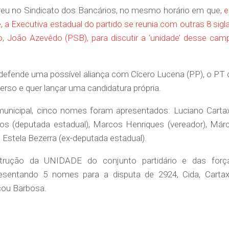
reu no Sindicato dos Bancários, no mesmo horário em que,
a Executiva estadual do partido se reunia com outras 8 sigla
 João Azevêdo (PSB), para discutir a ‘unidade’ desse cam
defende uma possível aliança com Cícero Lucena (PP), o PT 
rso e quer lançar uma candidatura própria.
unicipal, cinco nomes foram apresentados: Luciano Carta
os (deputada estadual), Marcos Henriques (vereador), Márc
 Estela Bezerra (ex-deputada estadual).
strução da UNIDADE do conjunto partidário e das forç
sentando 5 nomes para a disputa de 2924, Cida, Cartax
rçou Barbosa.