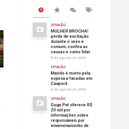
OPINIÃO
MULHER BROCHA!
perda de excitação
durante o sexo é
comum; confira as
causas e como lidar
8 de agosto de 2026
OPINIÃO
Marido é morto pela
esposa a facadas em
Caaporã
8 de agosto de 2026
OPINIÃO
Guga Pet oferece R$
20 mil por
informações sobre
responsáveis por
envenenamento de