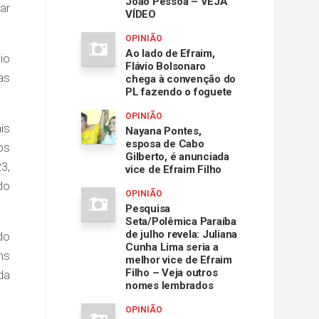
João Pessoa – VEJA
ar
VÍDEO
OPINIÃO
Ao lado de Efraim,
io
Flávio Bolsonaro
as
chega à convenção do
PL fazendo o foguete
OPINIÃO
is
Nayana Pontes,
esposa de Cabo
os
Gilberto, é anunciada
3,
vice de Efraim Filho
do
OPINIÃO
Pesquisa
Seta/Polêmica Paraíba
de julho revela: Juliana
do
Cunha Lima seria a
ns
melhor vice de Efraim
Filho – Veja outros
da
nomes lembrados
OPINIÃO