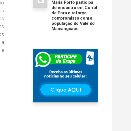
do
Maria Porto participa
de encontro em Curral
os
de Fora e reforça
os
compromisso com a
população do Vale do
es
Mamanguape
os
 a
 e