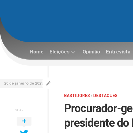
Skip
to
content
Home
Eleições
Opinião
Entrevista
Eleições
2022
20 de janeiro de 2023
BASTIDORES
/
DESTAQUES
Procurador-ger
SHARE
presidente do