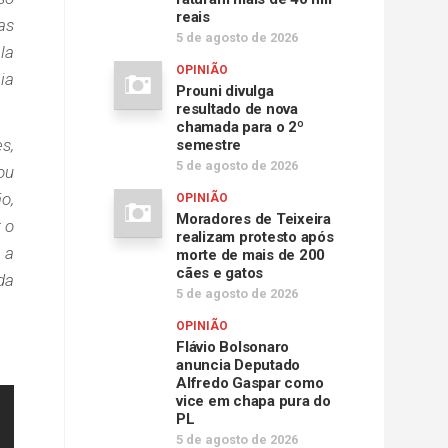
reais
as
5 de agosto de 2026
la
OPINIÃO
ia
Prouni divulga
resultado de nova
chamada para o 2º
s,
semestre
5 de agosto de 2026
ou
o,
OPINIÃO
Moradores de Teixeira
 o
realizam protesto após
 a
morte de mais de 200
cães e gatos
da
5 de agosto de 2026
OPINIÃO
Flávio Bolsonaro
anuncia Deputado
Alfredo Gaspar como
vice em chapa pura do
PL
5 de agosto de 2026