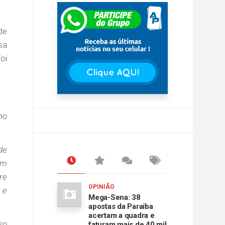
de
sa
oi
no
de
em
re
OPINIÃO
 e
Mega-Sena: 38
apostas da Paraíba
acertam a quadra e
so
faturam mais de 40 mil