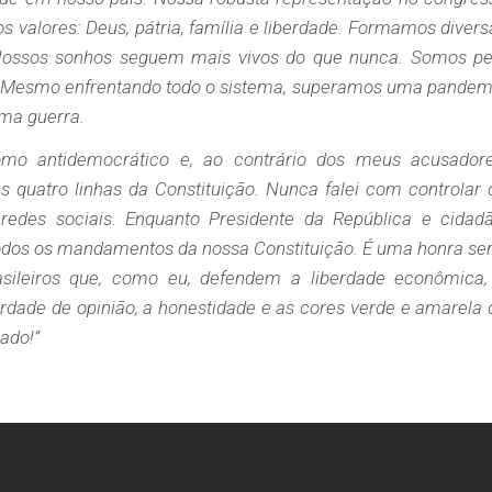
s valores: Deus, pátria, família e liberdade. Formamos divers
. Nossos sonhos seguem mais vivos do que nunca. Somos pe
. Mesmo enfrentando todo o sistema, superamos uma pandem
ma guerra.
omo antidemocrático e, ao contrário dos meus acusadore
s quatro linhas da Constituição. Nunca falei com controlar 
redes sociais. Enquanto Presidente da República e cidadã
odos os mandamentos da nossa Constituição. É uma honra ser
asileiros que, como eu, defendem a liberdade econômica,
iberdade de opinião, a honestidade e as cores verde e amarela 
ado!”