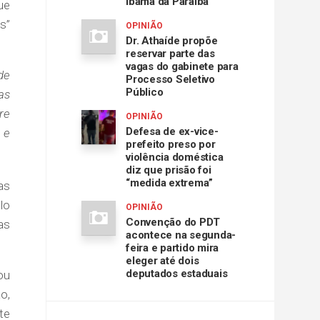
Ibama da Paraíba
ue
s”
OPINIÃO
Dr. Athaíde propõe
reservar parte das
vagas do gabinete para
de
Processo Seletivo
Público
as
re
OPINIÃO
Defesa de ex-vice-
 e
prefeito preso por
violência doméstica
diz que prisão foi
“medida extrema”
as
lo
OPINIÃO
Convenção do PDT
as
acontece na segunda-
feira e partido mira
eleger até dois
deputados estaduais
ou
o,
te