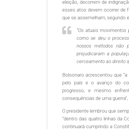
eleição, decorrem de indignaçã
esses atos devem ocorrer de fo
que se assemelham, segundo el
“Os atuais movimentos p
como se deu o processo
nossos métodos não 
prejudicaram a populaç
cerceamento ao direito de 
Bolsonaro acrescentou que “a di
pelo país e o avanço do co
progresso, e mesmo enfre
consequências de uma guerra”,
O presidente lembrou que semp
“dentro das quatro linhas da C
continuará cumprindo a Constit