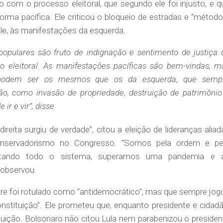
o com o processo eleitoral, que segundo ele foi injusto, e q
rma pacífica. Ele criticou o bloqueio de estradas e “método
e, às manifestações da esquerda.
opulares são fruto de indignação e sentimento de justiça 
 eleitoral. As manifestações pacíficas são bem-vindas, m
podem ser os mesmos que os da esquerda, que semp
ão, como invasão de propriedade, destruição de patrimônio
ir e vir”, disse.
reita surgiu de verdade”, citou a eleição de lideranças aliad
nservadorismo no Congresso. “Somos pela ordem e pe
ntando todo o sistema, superamos uma pandemia e 
 observou.
re foi rotulado como “antidemocrático”, mas que sempre jog
onstituição”. Ele prometeu que, enquanto presidente e cidadã
uição. Bolsonaro não citou Lula nem parabenizou o presiden