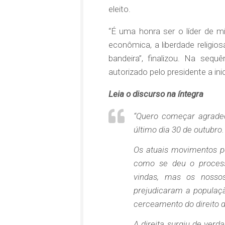
eleito.
“É uma honra ser o líder de m
econômica, a liberdade religio
bandeira”, finalizou. Na sequê
autorizado pelo presidente a ini
Leia o discurso na íntegra
“Quero começar agrade
último dia 30 de outubro.
Os atuais movimentos po
como se deu o process
vindas, mas os noss
prejudicaram a populaçã
cerceamento do direito de 
A direita surgiu de ver