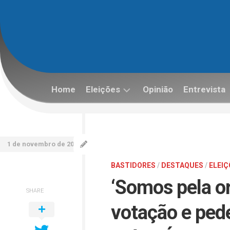
Skip
to
content
Home
Eleições
Opinião
Entrevista
Eleições
2022
1 de novembro de 2022
BASTIDORES
/
DESTAQUES
/
ELEIÇ
‘Somos pela o
SHARE
votação e ped