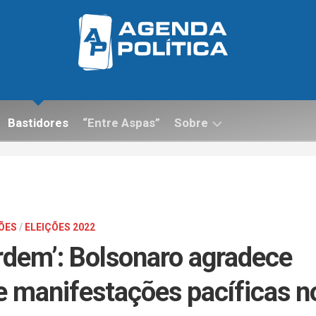
Bastidores
“Entre Aspas”
Sobre
Contato
ÕES
/
ELEIÇÕES 2022
rdem’: Bolsonaro agradece
e manifestações pacíficas n