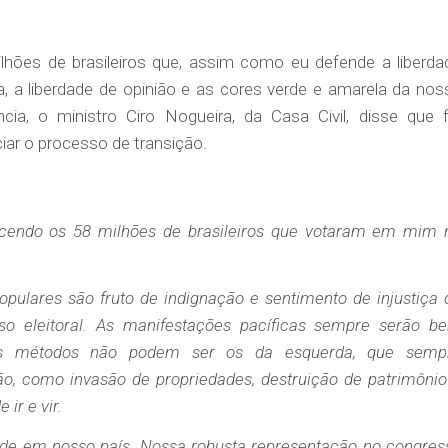
ilhões de brasileiros que, assim como eu defende a liberda
sa, a liberdade de opinião e as cores verde e amarela da nos
ncia, o ministro Ciro Nogueira, da Casa Civil, disse que f
ciar o processo de transição.
cendo os 58 milhões de brasileiros que votaram em mim 
pulares são fruto de indignação e sentimento de injustiça 
o eleitoral. As manifestações pacíficas sempre serão b
os métodos não podem ser os da esquerda, que semp
o, como invasão de propriedades, destruição de patrimônio
ir e vir.
dade em nosso país. Nossa robusta representação no congres