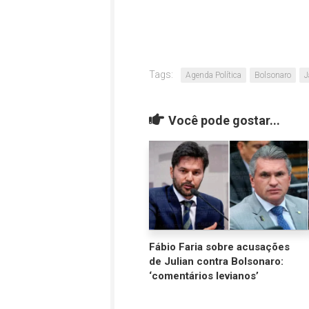
Tags:
Agenda Política
Bolsonaro
J
Você pode gostar...
Fábio Faria sobre acusações
de Julian contra Bolsonaro:
‘comentários levianos’