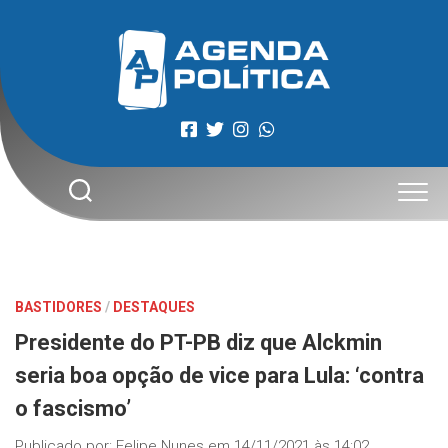
Skip
to
content
BASTIDORES
/
DESTAQUES
Presidente do PT-PB diz que Alckmin
seria boa opção de vice para Lula: ‘contra
o fascismo’
Publicado por:
Felipe Nunes
em
14/11/2021 às 14:02