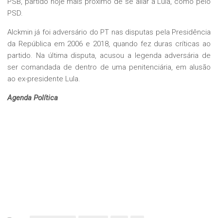
PSB, partido hoje mais próximo de se aliar a Lula, como pelo
PSD.
Alckmin já foi adversário do PT nas disputas pela Presidência
da República em 2006 e 2018, quando fez duras críticas ao
partido. Na última disputa, acusou a legenda adversária de
ser comandada de dentro de uma penitenciária, em alusão
ao ex-presidente Lula.
Agenda Política