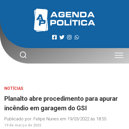
Skip
to
content
NOTÍCIAS
Planalto abre procedimento para apurar
incêndio em garagem do GSI
Publicado por:
Felipe Nunes
em
19/03/2022 às 18:55
19 de março de 2022