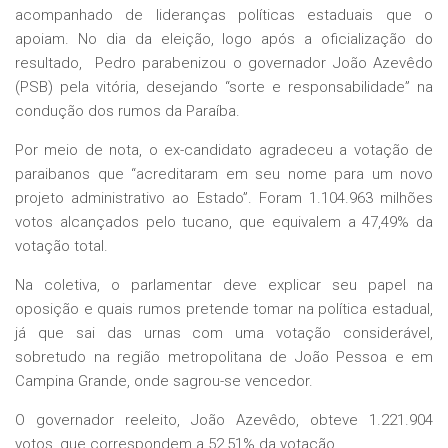
acompanhado de lideranças políticas estaduais que o
apoiam. No dia da eleição, logo após a oficialização do
resultado, Pedro parabenizou o governador João Azevêdo
(PSB) pela vitória, desejando “sorte e responsabilidade” na
condução dos rumos da Paraíba.
Por meio de nota, o ex-candidato agradeceu a votação de
paraibanos que “acreditaram em seu nome para um novo
projeto administrativo ao Estado”. Foram 1.104.963 milhões
votos alcançados pelo tucano, que equivalem a 47,49% da
votação total.
Na coletiva, o parlamentar deve explicar seu papel na
oposição e quais rumos pretende tomar na política estadual,
já que sai das urnas com uma votação considerável,
sobretudo na região metropolitana de João Pessoa e em
Campina Grande, onde sagrou-se vencedor.
O governador reeleito, João Azevêdo, obteve 1.221.904
votos, que correspondem a 52,51% da votação.