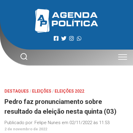
Skip
to
content
DESTAQUES
/
ELEIÇÕES
/
ELEIÇÕES 2022
Pedro faz pronunciamento sobre
resultado da eleição nesta quinta (03)
Publicado por:
Felipe Nunes
em
02/11/2022 às 11:53
2 de novembro de 2022