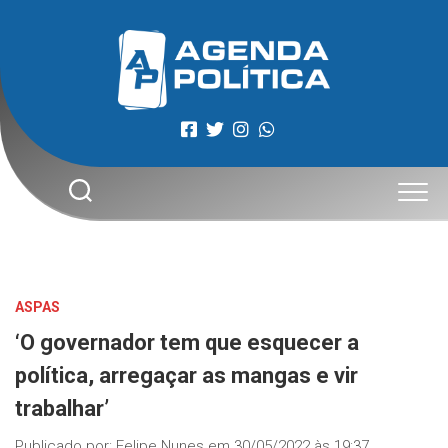
Skip
to
content
ASPAS
‘O governador tem que esquecer a
política, arregaçar as mangas e vir
trabalhar’
Publicado por:
Felipe Nunes
em
30/05/2022 às 19:37