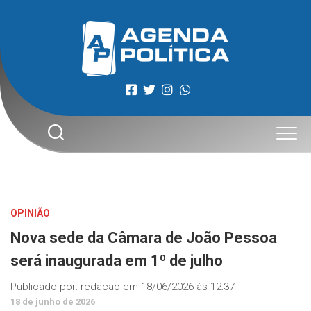
Skip
to
content
OPINIÃO
Nova sede da Câmara de João Pessoa
será inaugurada em 1º de julho
Publicado por:
redacao
em
18/06/2026 às 12:37
18 de junho de 2026