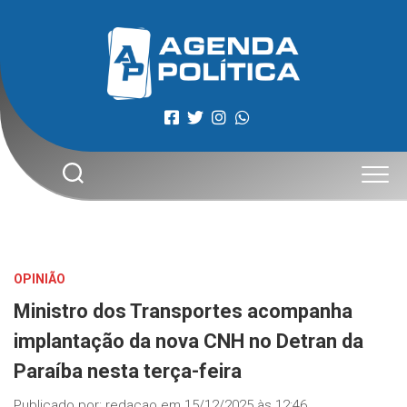
Skip
to
content
OPINIÃO
Ministro dos Transportes acompanha
implantação da nova CNH no Detran da
Paraíba nesta terça-feira
Publicado por:
redacao
em
15/12/2025 às 12:46