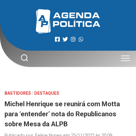
Skip
to
content
BASTIDORES
/
DESTAQUES
Michel Henrique se reunirá com Motta
para ‘entender’ nota do Republicanos
sobre Mesa da ALPB
Publicado por:
Felipe Nunes
em
25/11/2022 às 20:09