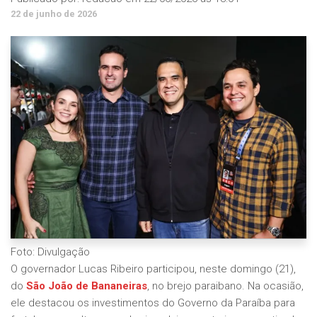
22 de junho de 2026
Foto: Divulgação
O governador Lucas Ribeiro participou, neste domingo (21),
do
São João de Bananeiras
, no brejo paraibano. Na ocasião,
ele destacou os investimentos do Governo da Paraíba para