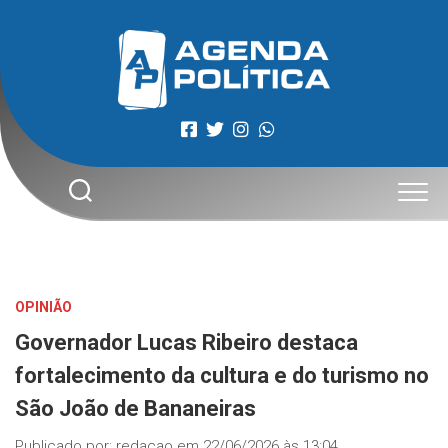
Skip
to
content
OPINIÃO
Governador Lucas Ribeiro destaca
fortalecimento da cultura e do turismo no
São João de Bananeiras
Publicado por:
redacao
em
22/06/2026 às 13:04