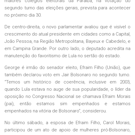
maiores colégios eleitorais da Paraíba, na votação do
segundo turno das eleições gerais, prevista para acontecer
no próximo dia 30.
De centro-direita, o novo parlamentar avaliou que é visível o
crescimento do atual presidente em cidades como a Capital,
João Pessoa, na Região Metropolitana, Bayeux e Cabedelo, e
em Campina Grande. Por outro lado, o deputado acredita na
manutenção do favoritismo de Lula no sertão do estado.
George é irmão do senador eleito, Efraim Filho (União), que
também declarou voto em Jair Bolsonaro no segundo turno.
“Temos um histórico de coerência, inclusive em 2003,
quando Lula estava no auge de sua popularidade, o líder da
oposição no Congresso Nacional se chamava Efraim Morais
(pai), então estamos sim empenhados e estamos
empenhados na vitória de Bolsonaro”, considerou.
No último sábado, a esposa de Efraim Filho, Carol Morais,
participou de um ato de apoio de mulheres pró-Bolsonaro,