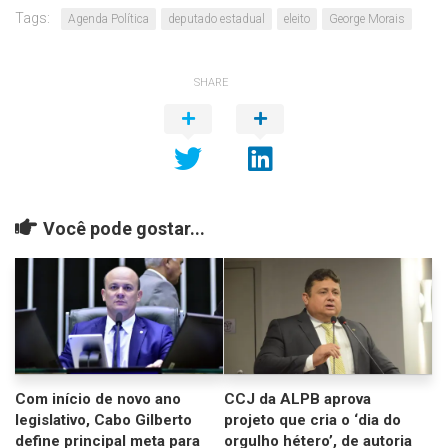
Tags:
Agenda Política
deputado estadual
eleito
George Morais
SHARE
Você pode gostar...
Com início de novo ano
CCJ da ALPB aprova
legislativo, Cabo Gilberto
projeto que cria o ‘dia do
define principal meta para
orgulho hétero’, de autoria