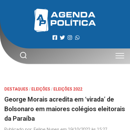
Skip
to
content
DESTAQUES
/
ELEIÇÕES
/
ELEIÇÕES 2022
George Morais acredita em ‘virada’ de
Bolsonaro em maiores colégios eleitorais
da Paraíba
Publicado por:
Felipe Nunes
em
19/10/2022 às 15:27