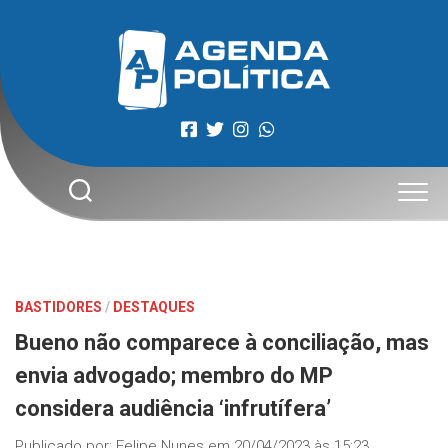
Skip
to
content
BASTIDORES
/
DESTAQUES
Bueno não comparece à conciliação, mas
envia advogado; membro do MP
considera audiência ‘infrutífera’
Publicado por:
Felipe Nunes
em
20/04/2023 às 15:23