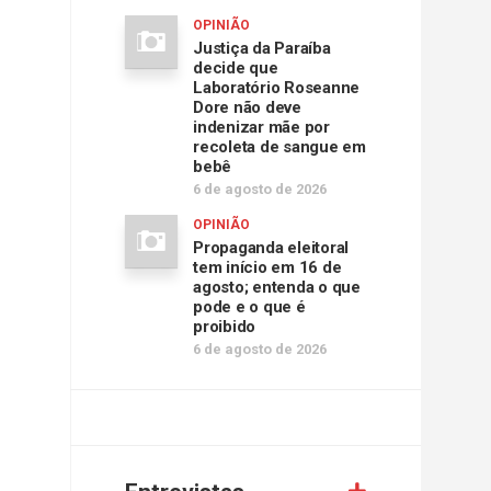
OPINIÃO
Justiça da Paraíba
decide que
Laboratório Roseanne
Dore não deve
indenizar mãe por
recoleta de sangue em
bebê
6 de agosto de 2026
OPINIÃO
Propaganda eleitoral
tem início em 16 de
agosto; entenda o que
pode e o que é
proibido
6 de agosto de 2026