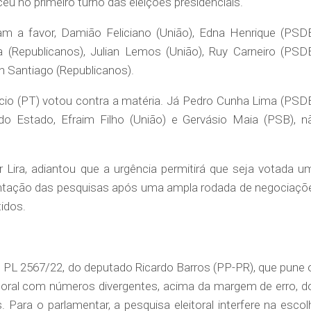
u no primeiro turno das eleições presidenciais.
m a favor, Damião Feliciano (União), Edna Henrique (PSDB
a (Republicanos), Julian Lemos (União), Ruy Carneiro (PSDB
n Santiago (Republicanos).
cio (PT) votou contra a matéria. Já Pedro Cunha Lima (PSDB
o Estado, Efraim Filho (União) e Gervásio Maia (PSB), n
 Lira, adiantou que a urgência permitirá que seja votada u
ntação das pesquisas após uma ampla rodada de negociaçõ
idos.
o PL 2567/22, do deputado Ricardo Barros (PP-PR), que pune 
itoral com números divergentes, acima da margem de erro, d
s. Para o parlamentar, a pesquisa eleitoral interfere na escol