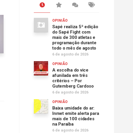
OPINIÃO
Sapé realiza 5ª edição
do Sapé Fight com
mais de 300 atletas e
programação durante
todo o mês de agosto
6 de agosto de 2026
OPINIÃO
A escolha do vice
afunilada em três
critérios – Por
Gutemberg Cardoso
6 de agosto de 2026
OPINIÃO
Baixa umidade do ar:
Inmet emite alerta para
mais de 100 cidades
na Paraíba
6 de agosto de 2026