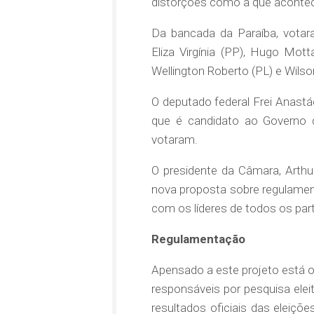
distorções como a que acontece
Da bancada da Paraíba, votara
Eliza Virgínia (PP), Hugo Mott
Wellington Roberto (PL) e Wilso
O deputado federal Frei Anastá
que é candidato ao Governo d
votaram.
O presidente da Câmara, Arthur
nova proposta sobre regulame
com os líderes de todos os part
Regulamentação
Apensado
a este projeto está 
responsáveis por pesquisa ele
resultados oficiais das eleiçõe