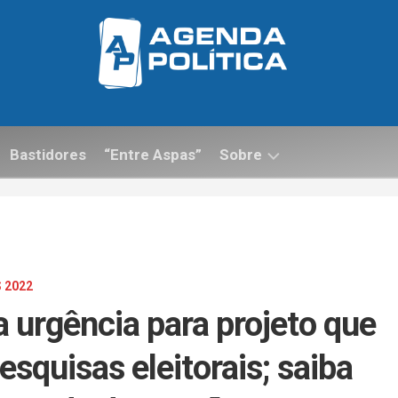
Bastidores
“Entre Aspas”
Sobre
Contato
 2022
 urgência para projeto que
squisas eleitorais; saiba