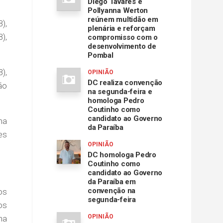
Diego Tavares e
Pollyanna Werton
reúnem multidão em
),
plenária e reforçam
),
compromisso com o
desenvolvimento de
Pombal
),
OPINIÃO
DC realiza convenção
ão
na segunda-feira e
homologa Pedro
Coutinho como
candidato ao Governo
ma
da Paraíba
es
OPINIÃO
DC homologa Pedro
Coutinho como
candidato ao Governo
da Paraíba em
convenção na
os
segunda-feira
os
OPINIÃO
ha