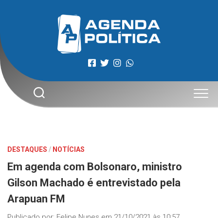
Skip
to
content
DESTAQUES
/
NOTÍCIAS
Em agenda com Bolsonaro, ministro
Gilson Machado é entrevistado pela
Arapuan FM
Publicado por:
Felipe Nunes
em
21/10/2021 às 10:57