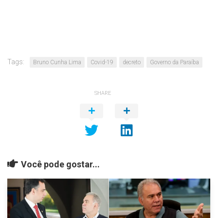
Tags:
Bruno Cunha Lima
Covid-19
decreto
Governo da Paraíba
SHARE
Você pode gostar...