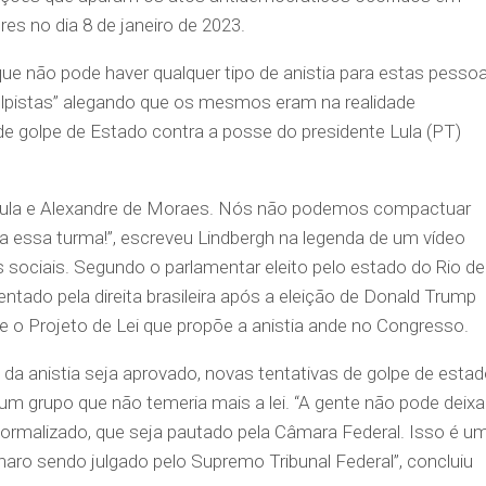
res no dia 8 de janeiro de 2023.
e não pode haver qualquer tipo de anistia para estas pessoa
lpistas” alegando que os mesmos eram na realidade
de golpe de Estado contra a posse do presidente Lula (PT)
 Lula e Alexandre de Moraes. Nós não podemos compactuar
a essa turma!”, escreveu Lindbergh na legenda de um vídeo
 sociais. Segundo o parlamentar eleito pelo estado do Rio de
ntado pela direita brasileira após a eleição de Donald Trump
e o Projeto de Lei que propõe a anistia ande no Congresso.
da anistia seja aprovado, novas tentativas de golpe de esta
um grupo que não temeria mais a lei. “A gente não pode deixa
normalizado, que seja pautado pela Câmara Federal. Isso é u
ro sendo julgado pelo Supremo Tribunal Federal”, concluiu