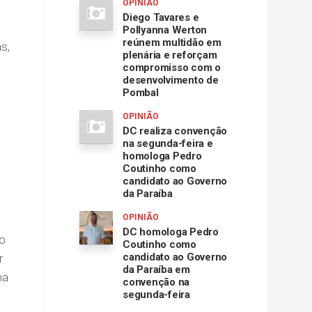
OPINIÃO
Diego Tavares e
Pollyanna Werton
reúnem multidão em
s,
plenária e reforçam
compromisso com o
desenvolvimento de
Pombal
OPINIÃO
DC realiza convenção
na segunda-feira e
homologa Pedro
Coutinho como
candidato ao Governo
da Paraíba
OPINIÃO
DC homologa Pedro
do
Coutinho como
candidato ao Governo
r
da Paraíba em
ma
convenção na
segunda-feira