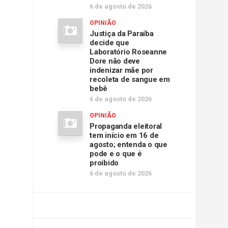
6 de agosto de 2026
OPINIÃO
Justiça da Paraíba
decide que
Laboratório Roseanne
Dore não deve
indenizar mãe por
recoleta de sangue em
bebê
6 de agosto de 2026
OPINIÃO
Propaganda eleitoral
tem início em 16 de
agosto; entenda o que
pode e o que é
proibido
6 de agosto de 2026