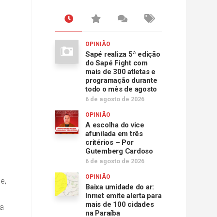
OPINIÃO
Sapé realiza 5ª edição
do Sapé Fight com
mais de 300 atletas e
programação durante
todo o mês de agosto
6 de agosto de 2026
OPINIÃO
A escolha do vice
afunilada em três
critérios – Por
Gutemberg Cardoso
6 de agosto de 2026
OPINIÃO
e,
Baixa umidade do ar:
Inmet emite alerta para
mais de 100 cidades
 a
na Paraíba