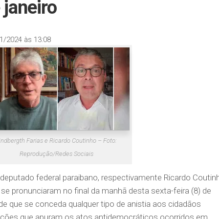
 janeiro
1/2024 às 13:08
indbergth Farias e Ricardo Coutinho – Foto:
Reprodução/Redes Sociais
 deputado federal paraibano, respectivamente Ricardo Coutin
, se pronunciaram no final da manhã desta sexta-feira (8) de
 de que se conceda qualquer tipo de anistia aos cidadãos
gações que apuram os atos antidemocráticos ocorridos em