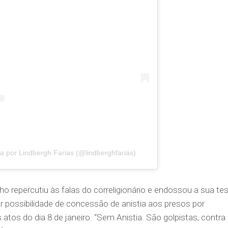
 por Lindbergh Farias (@lindberghfarias)
o repercutiu às falas do correligionário e endossou a sua tes
r possibilidade de concessão de anistia aos presos por
atos do dia 8 de janeiro. “Sem Anistia. São golpistas, contra