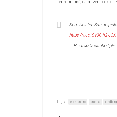
democracia”, escreveu o ex-che
Sem Anistia. São golpist
https://t.co/Ss00th2wQX
— Ricardo Coutinho (@re
Tags:
8 de janeiro
anistia
Lindberg