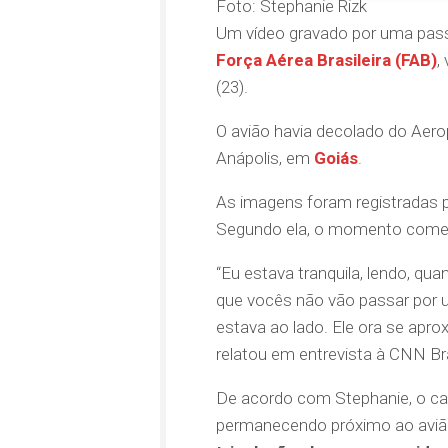
Foto: Stephanie Rizk
Um vídeo gravado por uma passa
Força Aérea Brasileira (FAB)
,
(23).
O avião havia decolado do Ae
Anápolis, em
Goiás
.
As imagens foram registradas 
Segundo ela, o momento começ
“Eu estava tranquila, lendo, qu
que vocês não vão passar por u
estava ao lado. Ele ora se apro
relatou em entrevista à CNN Bra
De acordo com Stephanie, o c
permanecendo próximo ao avião