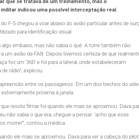
ar que se tratava de um treinamento, mas o
ilitar indicou uma possível interceptação real
.
 do F-5 chegou a voar abaixo do avião particular antes de surg
lizado para identificação visual.
a algo embaixo, mas não sabia o quê. A torre também não
ra um avião da FAB. Depois tivemos certeza de que realment
ça fez um ‘360’ e foi para a lateral, onde estabeleceram
e rádio”, explicou.
apreensão entre os passageiros. Em um dos trechos do víde
ar extremamente próxima à janela.
a que resolvi filmar foi quando ele mais se aproximou. Dava pa
 eu não sabia o que era, cheguei a pensar: ‘acho que esse
s morrer’”, contou a médica.
 quando ele mais se aproximou. Dava para ver a cabeça do pilot