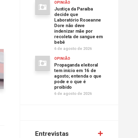
OPINIÃO
Justiça da Paraíba
decide que
Laboratório Roseanne
Dore não deve
indenizar mãe por
recoleta de sangue em
bebê
6 de agosto de 2026
OPINIÃO
Propaganda eleitoral
tem início em 16 de
agosto; entenda o que
pode e o que é
proibido
6 de agosto de 2026
Entrevistas