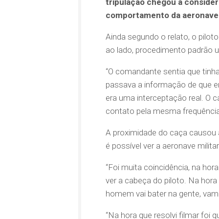
tripulação chegou a consider
comportamento da aeronave m
Ainda segundo o relato, o piloto
ao lado, procedimento padrão uti
“O comandante sentia que tinh
passava a informação de que e
era uma interceptação real. O ca
contato pela mesma frequência d
A proximidade do caça causou 
é possível ver a aeronave milit
“Foi muita coincidência, na hor
ver a cabeça do piloto. Na hora
homem vai bater na gente, vamo
“Na hora que resolvi filmar foi