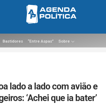
Bastidores
“Entre Aspas”
Sobre
Contato
a lado a lado com avião e
eiros: ‘Achei que ia bater’