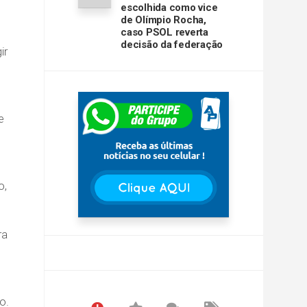
escolhida como vice
de Olímpio Rocha,
caso PSOL reverta
decisão da federação
ir
e
o,
ra
o.