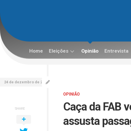
Skip
to
content
Home
Eleições
Opinião
Entrevista
Eleições
2022
24 de dezembro de 2025
OPINIÃO
Caça da FAB vo
SHARE
assusta passag