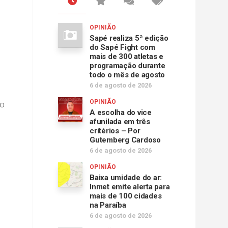
OPINIÃO
Sapé realiza 5ª edição
do Sapé Fight com
mais de 300 atletas e
programação durante
todo o mês de agosto
6 de agosto de 2026
OPINIÃO
 o
A escolha do vice
afunilada em três
critérios – Por
Gutemberg Cardoso
6 de agosto de 2026
OPINIÃO
Baixa umidade do ar:
Inmet emite alerta para
mais de 100 cidades
na Paraíba
6 de agosto de 2026