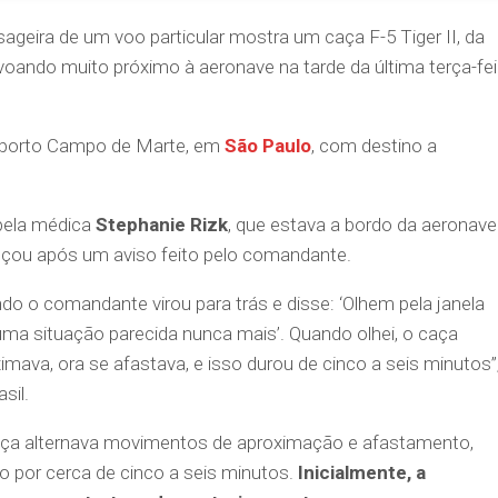
geira de um voo particular mostra um caça F-5 Tiger II, da
 voando muito próximo à aeronave na tarde da última terça-fei
roporto Campo de Marte, em
São Paulo
, com destino a
pela médica
Stephanie Rizk
, que estava a bordo da aeronave
ou após um aviso feito pelo comandante.
ando o comandante virou para trás e disse: ‘Olhem pela janela
ma situação parecida nunca mais’. Quando olhei, o caça
ximava, ora se afastava, e isso durou de cinco a seis minutos”
sil.
aça alternava movimentos de aproximação e afastamento,
 por cerca de cinco a seis minutos.
Inicialmente, a