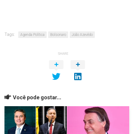
Tags:
Agenda Política
Bolsonaro
João Azevêdo
SHARE
Você pode gostar...