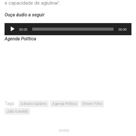
e capacidade de aglutinar’.
Ouça áudio a seguir
Tocador
00:00
00:00
de
Agenda Política
áudio
Tags:
Adriano Galdino
Agenda Política
Efraim Filho
João Azevêdo
SHARE