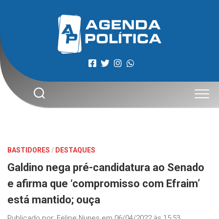
Skip
to
content
BASTIDORES
/
DESTAQUES
Galdino nega pré-candidatura ao Senado
e afirma que ‘compromisso com Efraim’
está mantido; ouça
Publicado por:
Felipe Nunes
em
06/04/2022 às 15:53