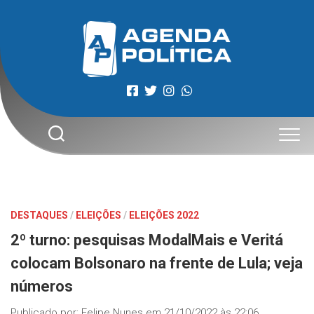
Skip
to
content
DESTAQUES
/
ELEIÇÕES
/
ELEIÇÕES 2022
2º turno: pesquisas ModalMais e Veritá
colocam Bolsonaro na frente de Lula; veja
números
Publicado por:
Felipe Nunes
em
21/10/2022 às 22:06