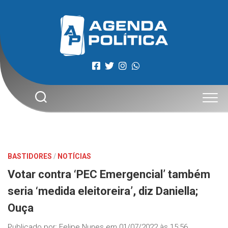
Skip
to
content
BASTIDORES
/
NOTÍCIAS
Votar contra ‘PEC Emergencial’ também
seria ‘medida eleitoreira’, diz Daniella;
Ouça
Publicado por:
Felipe Nunes
em
01/07/2022 às 15:56