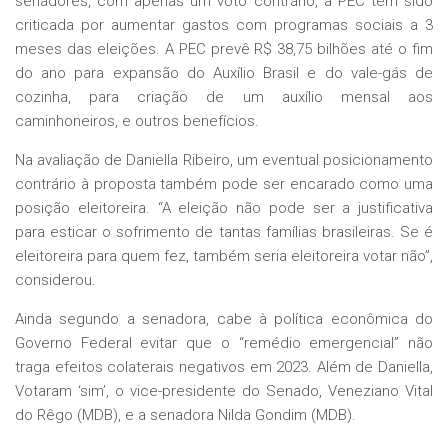
senadores, com apenas um voto contrário, a PEC tem sido
criticada por aumentar gastos com programas sociais a 3
meses das eleições. A PEC prevê R$ 38,75 bilhões até o fim
do ano para expansão do Auxílio Brasil e do vale-gás de
cozinha, para criação de um auxílio mensal aos
caminhoneiros, e outros benefícios.
Na avaliação de Daniella Ribeiro, um eventual posicionamento
contrário à proposta também pode ser encarado como uma
posição eleitoreira. “A eleição não pode ser a justificativa
para esticar o sofrimento de tantas famílias brasileiras. Se é
eleitoreira para quem fez, também seria eleitoreira votar não”,
considerou.
Ainda segundo a senadora, cabe à política econômica do
Governo Federal evitar que o “remédio emergencial” não
traga efeitos colaterais negativos em 2023. Além de Daniella,
Votaram ‘sim’, o vice-presidente do Senado, Veneziano Vital
do Rêgo (MDB), e a senadora Nilda Gondim (MDB).