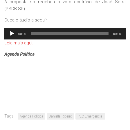
A proposta só recebeu o voto contrário de José Serra
(PSDB-SP).
Ouça o áudio a seguir
Tocador
00:00
00:00
de
Leia mais aqui.
áudio
Agenda Política
Tags:
Agenda Política
Daniella Ribeiro
PEC Emergencial